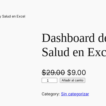
 Salud en Excel
Dashboard d
Salud en Exc
E
E
$
29.00
$
9.00
D
Añadir al carrito
l
l
a
p
p
s
Category:
Sin categorizar
h
r
r
b