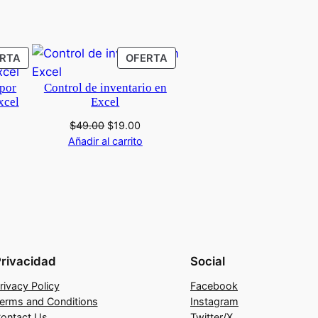
PRODUCTO
PRODUCTO
RTA
OFERTA
EN
EN
 por
Control de inventario en
OFERTA
OFERTA
xcel
Excel
l
El
El
$
49.00
$
19.00
recio
precio
precio
Añadir al carrito
ctual
original
actual
s:
era:
es:
19.00.
$49.00.
$19.00.
rivacidad
Social
rivacy Policy
Facebook
erms and Conditions
Instagram
ontact Us
Twitter/X