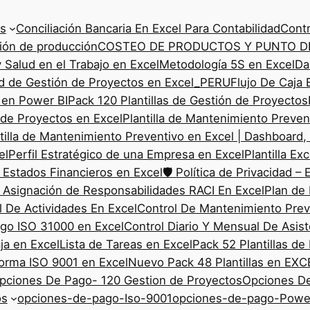
as
Conciliación Bancaria En Excel Para Contabilidad
Contr
ción de producción
COSTEO DE PRODUCTOS Y PUNTO DE
Salud en el Trabajo en Excel
Metodología 5S en Excel
Da
d de Gestión de Proyectos en Excel_PERU
Flujo De Caja 
 en Power BI
Pack 120 Plantillas de Gestión de Proyectos
n de Proyectos en Excel
Plantilla de Mantenimiento Preven
illa de Mantenimiento Preventivo en Excel | Dashboard,
el
Perfil Estratégico de una Empresa en Excel
Plantilla Ex
e Estados Financieros en Excel
🛡️ Política de Privacidad – 
 Asignación de Responsabilidades RACI En Excel
Plan de
l De Actividades En Excel
Control De Mantenimiento Prev
sgo ISO 31000 en Excel
Control Diario Y Mensual De Asis
aja en Excel
Lista de Tareas en Excel
Pack 52 Plantillas de 
Norma ISO 9001 en Excel
Nuevo Pack 48 Plantillas en EX
pciones De Pago- 120 Gestion de Proyectos
Opciones De
os
opciones-de-pago-Iso-9001
opciones-de-pago-Powe