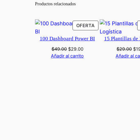
Productos relacionados
PRODUCTO
OFERTA
EN
100 Dashboard Power BI
15 Plantillas de
OFERTA
El
El
El
$
49.00
$
29.00
$
29.00
$
1
precio
precio
pre
Añadir al carrito
Añadir al ca
original
actual
ori
era:
es:
era
$49.00.
$29.00.
$29