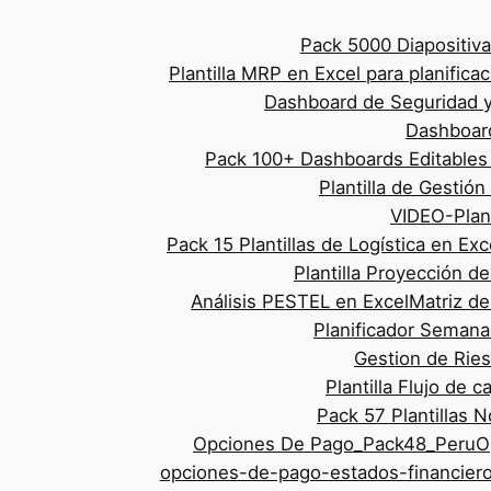
Saltar
Pack 5000 Diapositiv
al
Plantilla MRP en Excel para planifica
contenido
Dashboard de Seguridad y 
Dashboar
Pack 100+ Dashboards Editables
Plantilla de Gestió
VIDEO-Plant
Pack 15 Plantillas de Logística en Exc
Plantilla Proyección d
Análisis PESTEL en Excel
Matriz de
Planificador Semana
Gestion de Rie
Plantilla Flujo de c
Pack 57 Plantillas 
Opciones De Pago_Pack48_Peru
O
opciones-de-pago-estados-financier