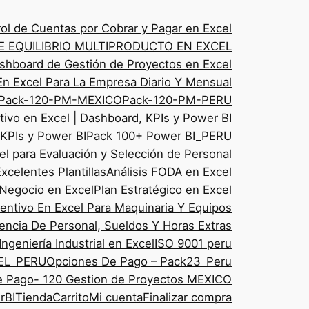
ol de Cuentas por Cobrar y Pagar en Excel
 EQUILIBRIO MULTIPRODUCTO EN EXCEL
shboard de Gestión de Proyectos en Excel
En Excel Para La Empresa Diario Y Mensual
Pack-120-PM-MEXICO
Pack-120-PM-PERU
tivo en Excel | Dashboard, KPIs y Power BI
 KPIs y Power BI
Pack 100+ Power BI_PERU
cel para Evaluación y Selección de Personal
Excelentes Plantillas
Análisis FODA en Excel
 Negocio en Excel
Plan Estratégico en Excel
entivo En Excel Para Maquinaria Y Equipos
tencia De Personal, Sueldos Y Horas Extras
Ingeniería Industrial en Excel
ISO 9001 peru
CEL_PERU
Opciones De Pago – Pack23_Peru
 Pago- 120 Gestion de Proyectos MEXICO
rBI
Tienda
Carrito
Mi cuenta
Finalizar compra